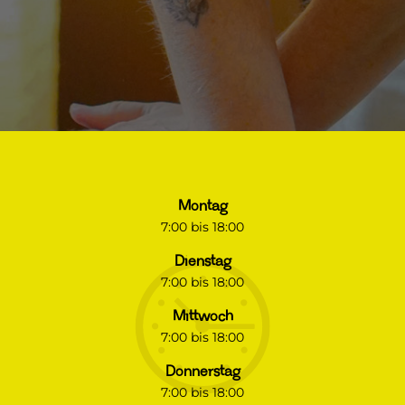
REZENSIONEN
DAS TEAM
LEISTUNGEN
Montag
7:00 bis 18:00
PHYSIOTHERAPIE
Dienstag
7:00 bis 18:00
WELLNESS
Mittwoch
7:00 bis 18:00
HAUSBESUCHE
Donnerstag
7:00 bis 18:00