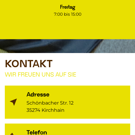
Freitag
KONTAKT
7:00 bis 15:00
KONTAKT
WIR FREUEN UNS AUF SIE
Adresse
Schönbacher Str. 12
35274
Kirchhain
Telefon