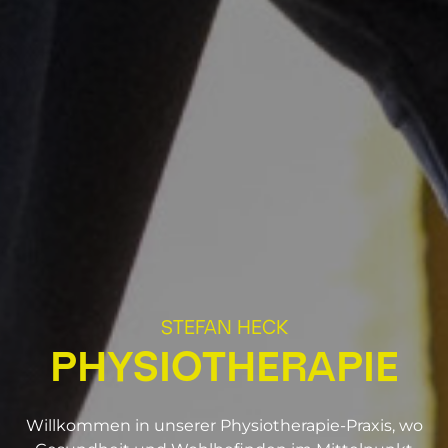
HOME
STEFAN HECK
ÜBER UNS
PHYSIOTHERAPIE
REZENSIONEN
Willkommen in unserer Physiotherapie-Praxis, wo