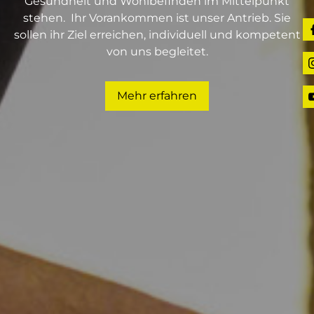
Gesundheit und Wohlbefinden im Mittelpunkt
DAS TEAM
stehen. Ihr Vorankommen ist unser Antrieb. Sie
sollen ihr Ziel erreichen, individuell und kompetent
von uns begleitet.
LEISTUNGEN
Mehr erfahren
PHYSIOTHERAPIE
WELLNESS
HAUSBESUCHE
KONTAKT